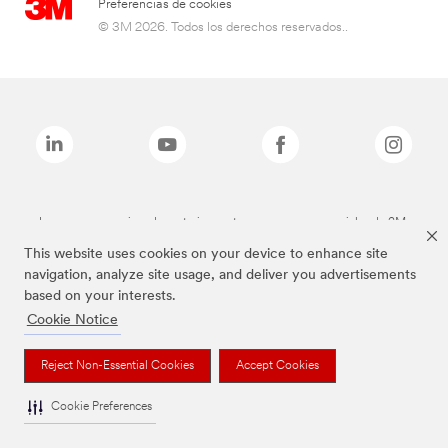
Preferencias de cookies
© 3M 2026. Todos los derechos reservados..
Las marcas mencionadas anteriormente son marcas comerciales de 3M.
This website uses cookies on your device to enhance site
navigation, analyze site usage, and deliver you advertisements
based on your interests.
Cookie Notice
Reject Non-Essential Cookies
Accept Cookies
Cookie Preferences