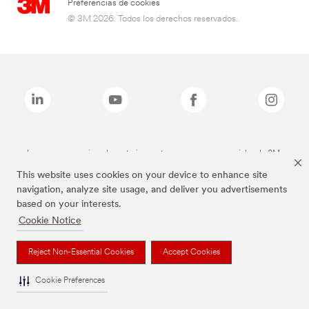
Preferencias de cookies
© 3M 2026. Todos los derechos reservados..
Las marcas mencionadas anteriormente son marcas comerciales de 3M.
This website uses cookies on your device to enhance site
navigation, analyze site usage, and deliver you advertisements
based on your interests.
Cookie Notice
Reject Non-Essential Cookies
Accept Cookies
Cookie Preferences