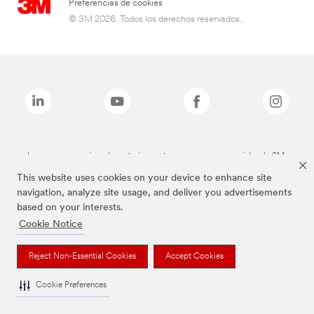
Preferencias de cookies
© 3M 2026. Todos los derechos reservados..
Las marcas mencionadas anteriormente son marcas comerciales de 3M.
This website uses cookies on your device to enhance site
navigation, analyze site usage, and deliver you advertisements
based on your interests.
Cookie Notice
Reject Non-Essential Cookies
Accept Cookies
Cookie Preferences