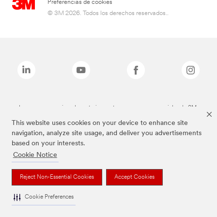
Preferencias de cookies
© 3M 2026. Todos los derechos reservados..
Las marcas mencionadas anteriormente son marcas comerciales de 3M.
This website uses cookies on your device to enhance site
navigation, analyze site usage, and deliver you advertisements
based on your interests.
Cookie Notice
Reject Non-Essential Cookies
Accept Cookies
Cookie Preferences