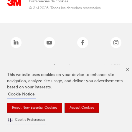
Preferencias de cookies
© 3M 2026. Todos los derechos reservados..
Las marcas mencionadas anteriormente son marcas comerciales de 3M.
This website uses cookies on your device to enhance site
navigation, analyze site usage, and deliver you advertisements
based on your interests.
Cookie Notice
Reject Non-Essential Cookies
Accept Cookies
Cookie Preferences