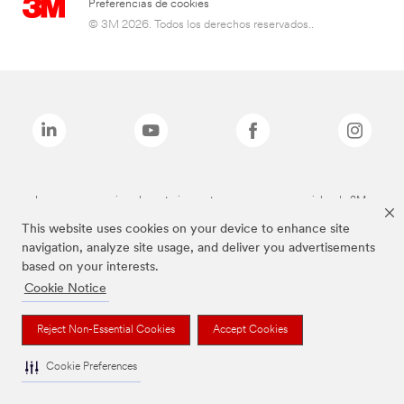
Preferencias de cookies
© 3M 2026. Todos los derechos reservados..
Las marcas mencionadas anteriormente son marcas comerciales de 3M.
This website uses cookies on your device to enhance site
navigation, analyze site usage, and deliver you advertisements
based on your interests.
Cookie Notice
Reject Non-Essential Cookies
Accept Cookies
Cookie Preferences