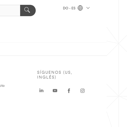
DO - ES
SÍGUENOS (US,
INGLÉS)
cto