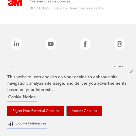
Preferencias de cookies
© 3M 2026. Todos los derechos reservados..
Las marcas mencionadas anteriormente son marcas comerciales de 3M.
This website uses cookies on your device to enhance site
navigation, analyze site usage, and deliver you advertisements
based on your interests.
Cookie Notice
Reject Non-Essential Cookies
Accept Cookies
Cookie Preferences