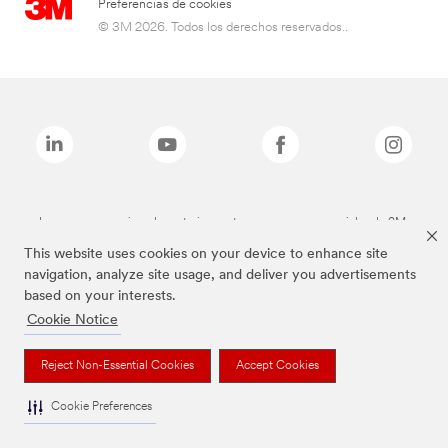
Preferencias de cookies
© 3M 2026. Todos los derechos reservados..
Las marcas mencionadas anteriormente son marcas comerciales de 3M.
This website uses cookies on your device to enhance site
navigation, analyze site usage, and deliver you advertisements
based on your interests.
Cookie Notice
Reject Non-Essential Cookies
Accept Cookies
Cookie Preferences