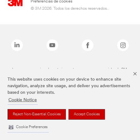
Preferencias de cookies
© 3M 2026. Todos los derechos reservados..
Las marcas mencionadas anteriormente son marcas comerciales de 3M.
This website uses cookies on your device to enhance site
navigation, analyze site usage, and deliver you advertisements
based on your interests.
Cookie Notice
Reject Non-Essential Cookies
Accept Cookies
Cookie Preferences