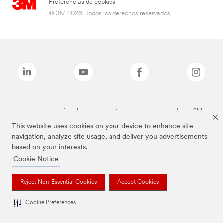
Preferencias de cookies
© 3M 2026. Todos los derechos reservados..
Las marcas mencionadas anteriormente son marcas comerciales de 3M.
This website uses cookies on your device to enhance site
navigation, analyze site usage, and deliver you advertisements
based on your interests.
Cookie Notice
Reject Non-Essential Cookies
Accept Cookies
Cookie Preferences