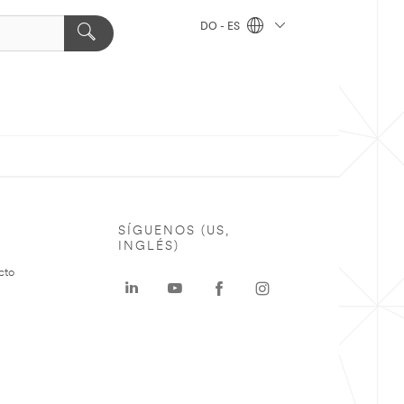
DO - ES
SÍGUENOS (US,
INGLÉS)
cto