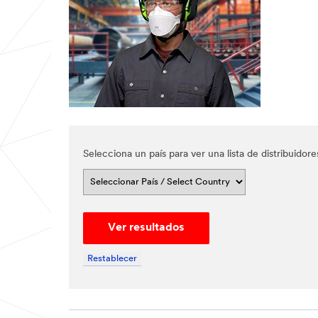
All fields
are
required
unless
indicated
optional
*
First
Name
Selecciona un país para ver una lista de distribuido
*
Last
Name
Ver resultados
*
Email
Address
Restablecer
*
Phone
Number