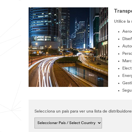
Transpo
*
Messag
Utilice l
e
Aero
Dise
Auto
Pers
Marc
Elect
By
Ener
checking
Gesti
the box, I
Segur
give my
explicit
consent to
receive
Selecciona un país para ver una lista de distribuido
communica
tions which
may
include