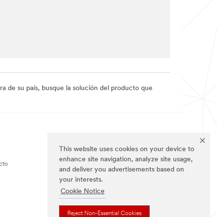
a de su país, busque la solución del producto que
SÍGUENOS (US,
This website uses cookies on your device to
INGLÉS)
enhance site navigation, analyze site usage,
cto
and deliver you advertisements based on
your interests.
Cookie Notice
Reject Non-Essential Cookies