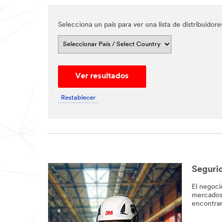
Selecciona un país para ver una lista de distribuid
Ver resultados
Restablecer
Close
Segurid
Help
El negoci
mercados 
Needed
encontrar