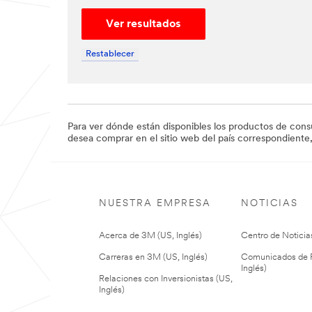
promotions,
product
Ver resultados
information
and service
Restablecer
offers from
3M and its
authorized
third parties
via email. I
acknowledg
Para ver dónde están disponibles los productos de con
e and agree
desea comprar en el sitio web del país correspondiente
that my
personal
data will be
processed
by 3M and
NUESTRA EMPRESA
NOTICIAS
its
authorized
third parties
Acerca de 3M (US, Inglés)
Centro de Noticias
in
accordance
Carreras en 3M (US, Inglés)
Comunicados de P
with 3M's
Inglés)
Relaciones con Inversionistas (US,
Privacy
Inglés)
Policy
and
that my