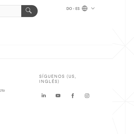
DO - ES
SÍGUENOS (US,
INGLÉS)
cto