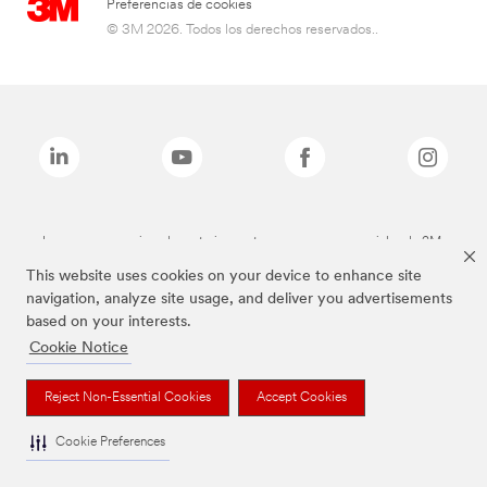
Preferencias de cookies
© 3M 2026. Todos los derechos reservados..
Las marcas mencionadas anteriormente son marcas comerciales de 3M.
This website uses cookies on your device to enhance site
navigation, analyze site usage, and deliver you advertisements
based on your interests.
Cookie Notice
Reject Non-Essential Cookies
Accept Cookies
Cookie Preferences