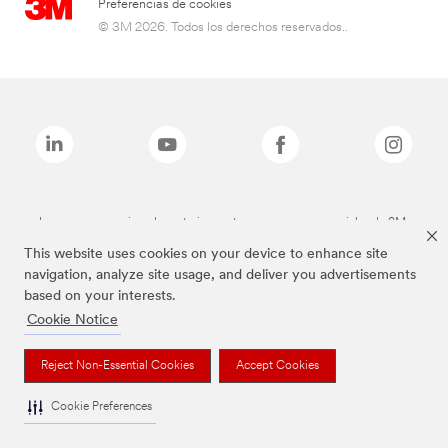
Preferencias de cookies
© 3M 2026. Todos los derechos reservados..
Las marcas mencionadas anteriormente son marcas comerciales de 3M.
This website uses cookies on your device to enhance site
navigation, analyze site usage, and deliver you advertisements
based on your interests.
Cookie Notice
Reject Non-Essential Cookies
Accept Cookies
Cookie Preferences