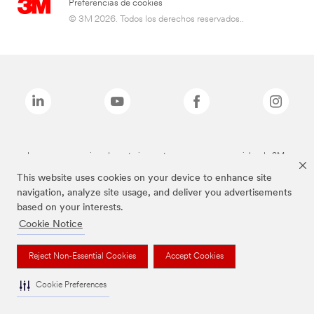
Preferencias de cookies
© 3M 2026. Todos los derechos reservados..
Las marcas mencionadas anteriormente son marcas comerciales de 3M.
This website uses cookies on your device to enhance site
navigation, analyze site usage, and deliver you advertisements
based on your interests.
Cookie Notice
Reject Non-Essential Cookies
Accept Cookies
Cookie Preferences