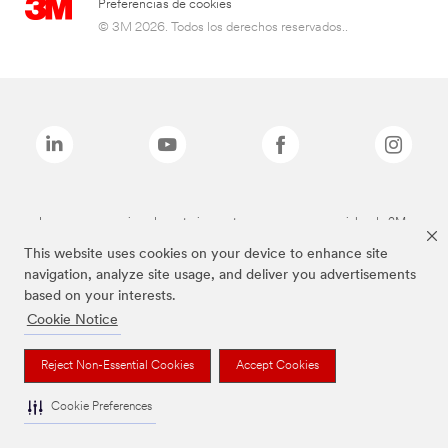
Preferencias de cookies
© 3M 2026. Todos los derechos reservados..
Las marcas mencionadas anteriormente son marcas comerciales de 3M.
This website uses cookies on your device to enhance site
navigation, analyze site usage, and deliver you advertisements
based on your interests.
Cookie Notice
Reject Non-Essential Cookies
Accept Cookies
Cookie Preferences