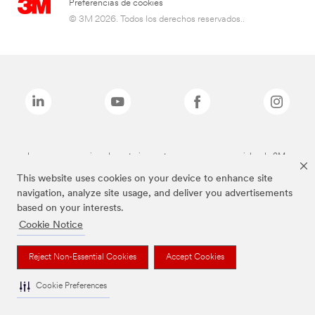
Preferencias de cookies
© 3M 2026. Todos los derechos reservados..
Las marcas mencionadas anteriormente son marcas comerciales de 3M.
This website uses cookies on your device to enhance site
navigation, analyze site usage, and deliver you advertisements
based on your interests.
Cookie Notice
Reject Non-Essential Cookies
Accept Cookies
Cookie Preferences