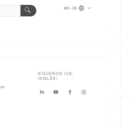
DO - ES
SÍGUENOS (US,
INGLÉS)
cto