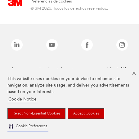
Preferencias de cookies
© 3M 2026. Todos los derechos reservados..
Las marcas mencionadas anteriormente son marcas comerciales de 3M.
This website uses cookies on your device to enhance site
navigation, analyze site usage, and deliver you advertisements
based on your interests.
Cookie Notice
Reject Non-Essential Cookies
Accept Cookies
Cookie Preferences