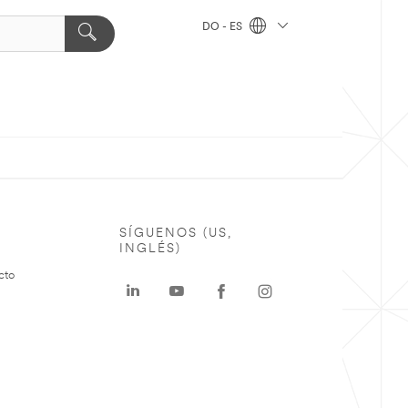
DO - ES
SÍGUENOS (US,
INGLÉS)
cto