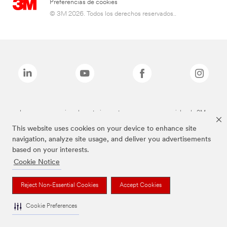
Preferencias de cookies
© 3M 2026. Todos los derechos reservados..
Las marcas mencionadas anteriormente son marcas comerciales de 3M.
This website uses cookies on your device to enhance site
navigation, analyze site usage, and deliver you advertisements
based on your interests.
Cookie Notice
Reject Non-Essential Cookies
Accept Cookies
Cookie Preferences