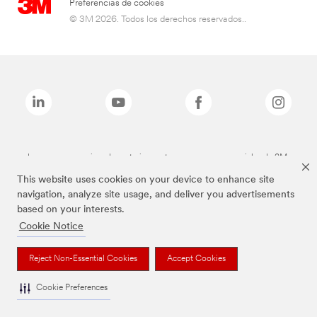
Preferencias de cookies
© 3M 2026. Todos los derechos reservados..
Las marcas mencionadas anteriormente son marcas comerciales de 3M.
This website uses cookies on your device to enhance site
navigation, analyze site usage, and deliver you advertisements
based on your interests.
Cookie Notice
Reject Non-Essential Cookies
Accept Cookies
Cookie Preferences