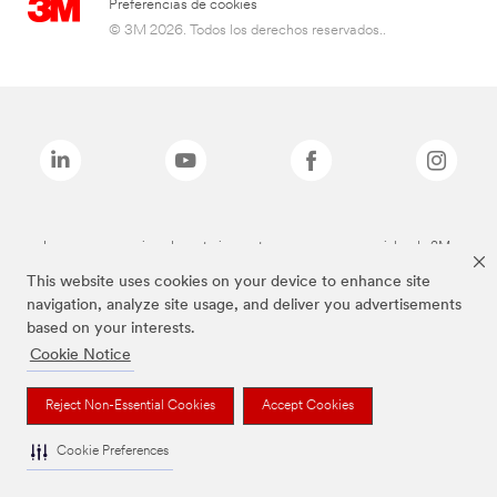
Preferencias de cookies
© 3M 2026. Todos los derechos reservados..
Las marcas mencionadas anteriormente son marcas comerciales de 3M.
This website uses cookies on your device to enhance site
navigation, analyze site usage, and deliver you advertisements
based on your interests.
Cookie Notice
Reject Non-Essential Cookies
Accept Cookies
Cookie Preferences