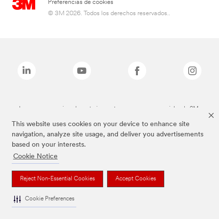
Preferencias de cookies
© 3M 2026. Todos los derechos reservados..
Las marcas mencionadas anteriormente son marcas comerciales de 3M.
This website uses cookies on your device to enhance site
navigation, analyze site usage, and deliver you advertisements
based on your interests.
Cookie Notice
Reject Non-Essential Cookies
Accept Cookies
Cookie Preferences