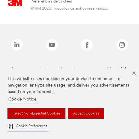
Preferencias de cookies
© 3M 2026. Todos los derechos reservados..
Las marcas mencionadas anteriormente son marcas comerciales de 3M.
This website uses cookies on your device to enhance site
navigation, analyze site usage, and deliver you advertisements
based on your interests.
Cookie Notice
Reject Non-Essential Cookies
Accept Cookies
Cookie Preferences