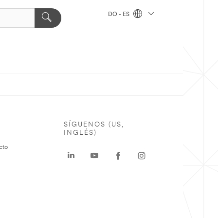
DO - ES
SÍGUENOS (US,
INGLÉS)
cto