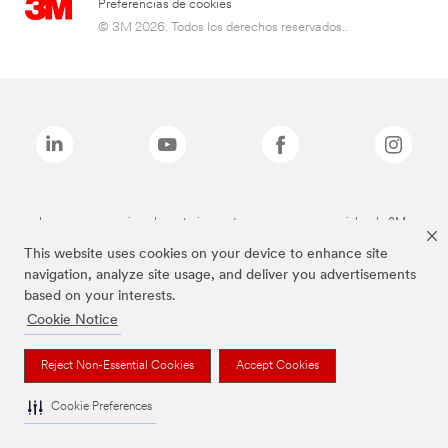
Preferencias de cookies
© 3M 2026. Todos los derechos reservados..
Las marcas mencionadas anteriormente son marcas comerciales de 3M.
This website uses cookies on your device to enhance site
navigation, analyze site usage, and deliver you advertisements
based on your interests.
Cookie Notice
Reject Non-Essential Cookies
Accept Cookies
Cookie Preferences