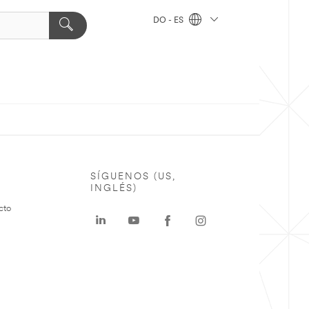
DO - ES
SÍGUENOS (US,
INGLÉS)
cto