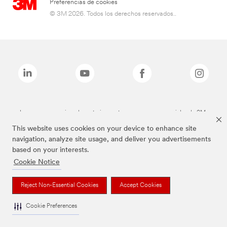
Preferencias de cookies
© 3M 2026. Todos los derechos reservados..
Las marcas mencionadas anteriormente son marcas comerciales de 3M.
This website uses cookies on your device to enhance site
navigation, analyze site usage, and deliver you advertisements
based on your interests.
Cookie Notice
Reject Non-Essential Cookies
Accept Cookies
Cookie Preferences