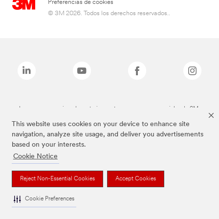
Preferencias de cookies
© 3M 2026. Todos los derechos reservados..
Las marcas mencionadas anteriormente son marcas comerciales de 3M.
This website uses cookies on your device to enhance site
navigation, analyze site usage, and deliver you advertisements
based on your interests.
Cookie Notice
Reject Non-Essential Cookies
Accept Cookies
Cookie Preferences