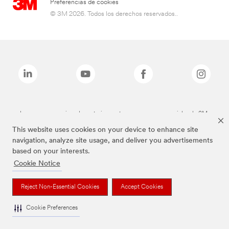
Preferencias de cookies
© 3M 2026. Todos los derechos reservados..
Las marcas mencionadas anteriormente son marcas comerciales de 3M.
This website uses cookies on your device to enhance site
navigation, analyze site usage, and deliver you advertisements
based on your interests.
Cookie Notice
Reject Non-Essential Cookies
Accept Cookies
Cookie Preferences