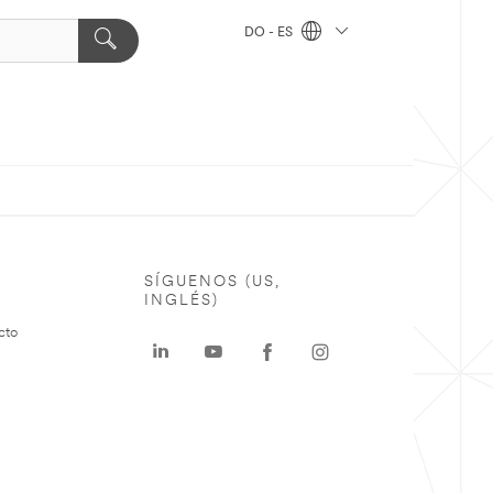
DO - ES
SÍGUENOS (US,
INGLÉS)
cto