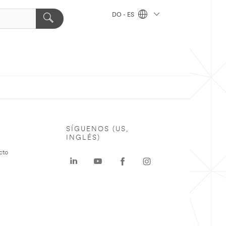
DO - ES
SÍGUENOS (US,
INGLÉS)
cto