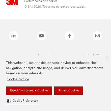
Preferencias de cookies
© 3M 2026. Todos los derechos reservados..
Las marcas mencionadas anteriormente son marcas comerciales de 3M.
This website uses cookies on your device to enhance site
navigation, analyze site usage, and deliver you advertisements
based on your interests.
Cookie Notice
Reject Non-Essential Cookies
Accept Cookies
Cookie Preferences