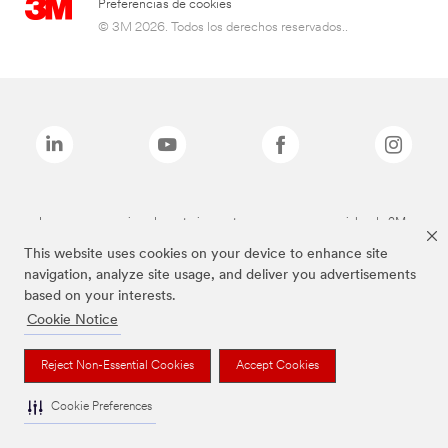
Preferencias de cookies
© 3M 2026. Todos los derechos reservados..
Las marcas mencionadas anteriormente son marcas comerciales de 3M.
This website uses cookies on your device to enhance site
navigation, analyze site usage, and deliver you advertisements
based on your interests.
Cookie Notice
Reject Non-Essential Cookies
Accept Cookies
Cookie Preferences