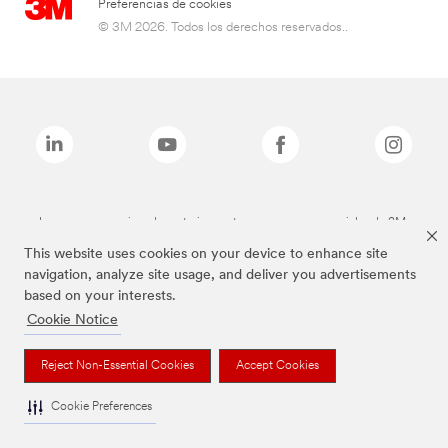
Preferencias de cookies
© 3M 2026. Todos los derechos reservados..
Las marcas mencionadas anteriormente son marcas comerciales de 3M.
This website uses cookies on your device to enhance site
navigation, analyze site usage, and deliver you advertisements
based on your interests.
Cookie Notice
Reject Non-Essential Cookies
Accept Cookies
Cookie Preferences