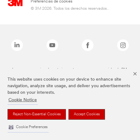
Preferencias de cookies
© 3M 2026. Todos los derechos reservados..
Las marcas mencionadas anteriormente son marcas comerciales de 3M.
This website uses cookies on your device to enhance site
navigation, analyze site usage, and deliver you advertisements
based on your interests.
Cookie Notice
Reject Non-Essential Cookies
Accept Cookies
Cookie Preferences