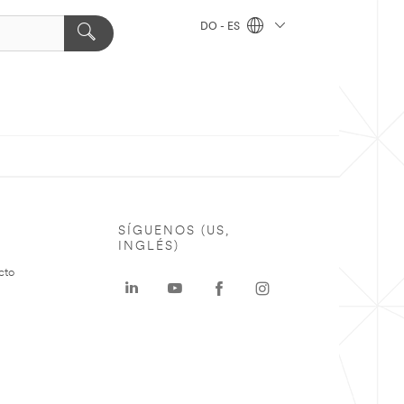
DO - ES
SÍGUENOS (US,
INGLÉS)
cto