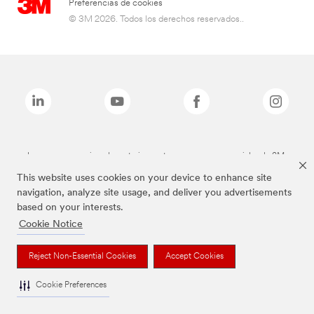
Preferencias de cookies
© 3M 2026. Todos los derechos reservados..
Las marcas mencionadas anteriormente son marcas comerciales de 3M.
This website uses cookies on your device to enhance site
navigation, analyze site usage, and deliver you advertisements
based on your interests.
Cookie Notice
Reject Non-Essential Cookies
Accept Cookies
Cookie Preferences