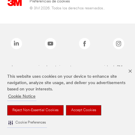
Preferencias de cookies
© 3M 2026. Todos los derechos reservados..
Las marcas mencionadas anteriormente son marcas comerciales de 3M.
This website uses cookies on your device to enhance site
navigation, analyze site usage, and deliver you advertisements
based on your interests.
Cookie Notice
Reject Non-Essential Cookies
Accept Cookies
Cookie Preferences