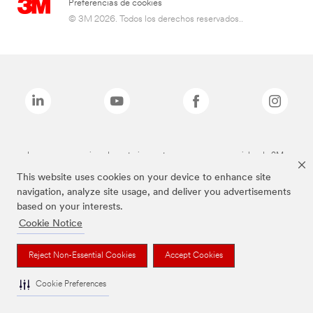
Preferencias de cookies
© 3M 2026. Todos los derechos reservados..
Las marcas mencionadas anteriormente son marcas comerciales de 3M.
This website uses cookies on your device to enhance site
navigation, analyze site usage, and deliver you advertisements
based on your interests.
Cookie Notice
Reject Non-Essential Cookies
Accept Cookies
Cookie Preferences