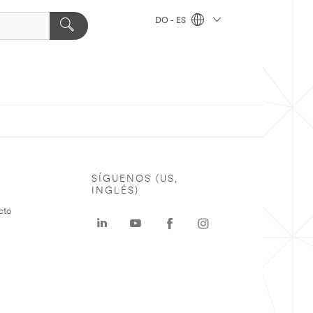
DO - ES
SÍGUENOS (US,
INGLÉS)
cto