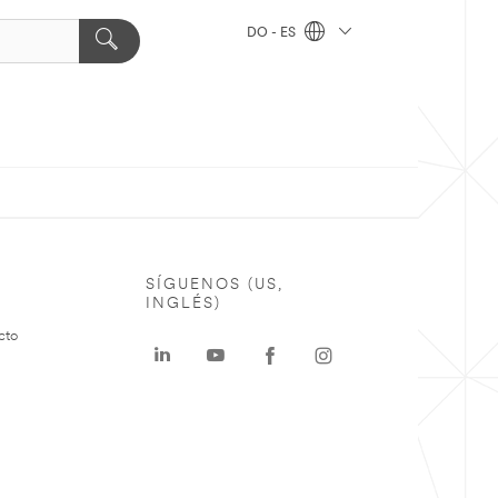
DO - ES
SÍGUENOS (US,
INGLÉS)
cto