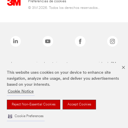
Preferencias de cookies
© 3M 2026. Todos los derechos reservados..
Las marcas mencionadas anteriormente son marcas comerciales de 3M.
This website uses cookies on your device to enhance site
navigation, analyze site usage, and deliver you advertisements
based on your interests.
Cookie Notice
Reject Non-Essential Cookies
Accept Cookies
Cookie Preferences