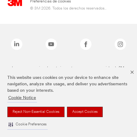
Preferencias de cookies
© 3M 2026. Todos los derechos reservados..
Las marcas mencionadas anteriormente son marcas comerciales de 3M.
This website uses cookies on your device to enhance site
navigation, analyze site usage, and deliver you advertisements
based on your interests.
Cookie Notice
Reject Non-Essential Cookies
Accept Cookies
Cookie Preferences