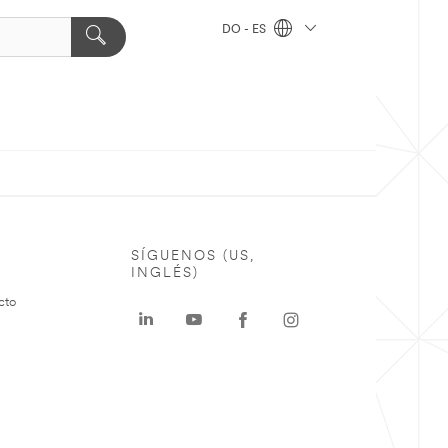
DO - ES
SÍGUENOS (US,
INGLÉS)
cto