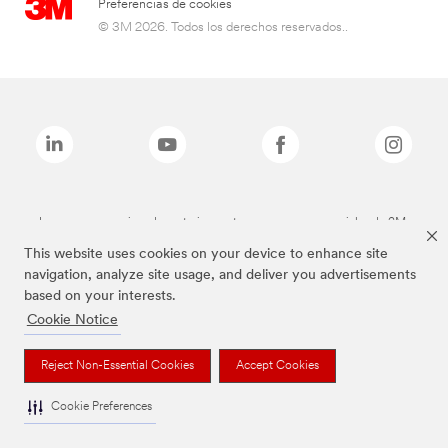
Preferencias de cookies
© 3M 2026. Todos los derechos reservados..
Las marcas mencionadas anteriormente son marcas comerciales de 3M.
This website uses cookies on your device to enhance site
navigation, analyze site usage, and deliver you advertisements
based on your interests.
Cookie Notice
Reject Non-Essential Cookies
Accept Cookies
Cookie Preferences