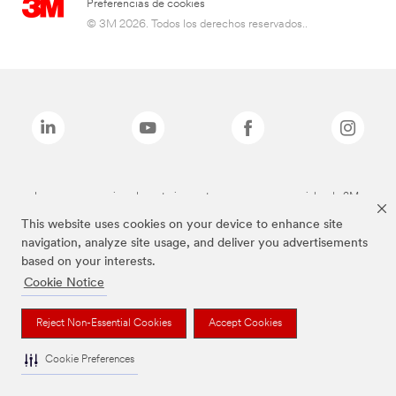
Preferencias de cookies
© 3M 2026. Todos los derechos reservados..
Las marcas mencionadas anteriormente son marcas comerciales de 3M.
This website uses cookies on your device to enhance site
navigation, analyze site usage, and deliver you advertisements
based on your interests.
Cookie Notice
Reject Non-Essential Cookies
Accept Cookies
Cookie Preferences